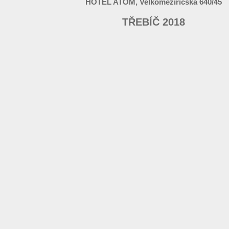
HOTEL ATOM, Velkomeziříčská 640/45
TŘEBÍČ 2018