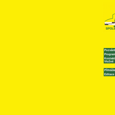
Pozván
Progra
Kontakt
Vložné
Přihláš
Editace