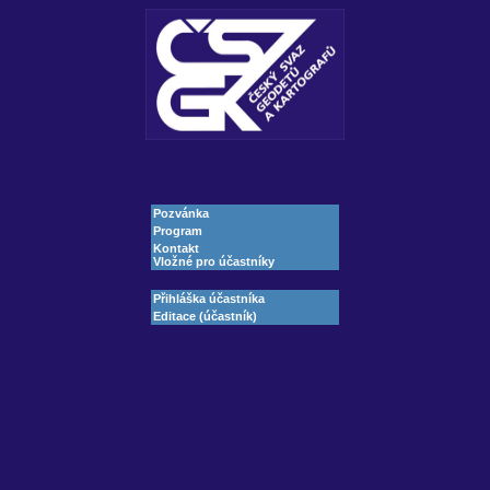
Pozvánka
Program
Kontakt
Vložné pro účastníky
Přihláška účastníka
Editace (účastník)