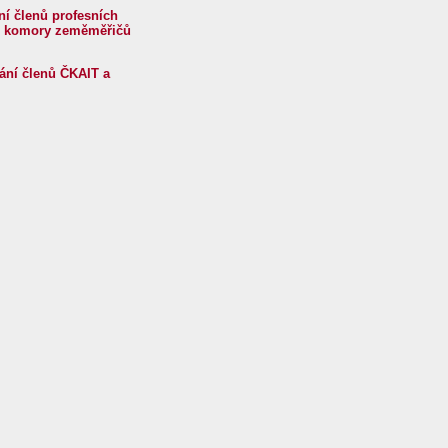
í členů profesních
ké komory zeměměřičů
ání členů ČKAIT a