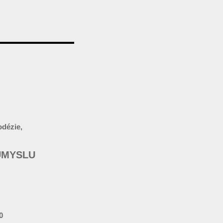
dézie,
ŮMYSLU
0