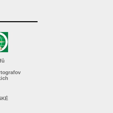
fů
rtografov
kich
SKÉ