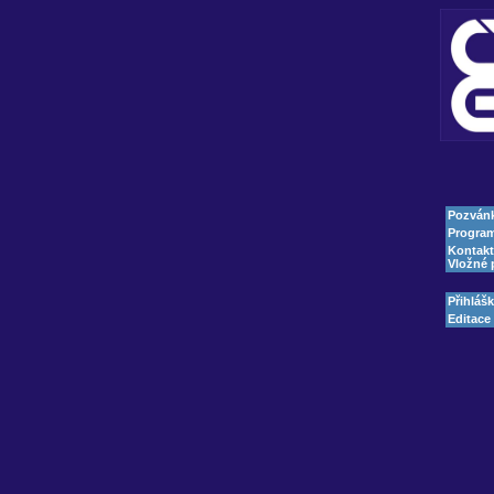
Pozván
Progra
Kontakt
Vložné 
Přihláš
Editace