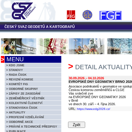
ČESKÝ SVAZ GEODETŮ A KARTOGRAFŮ
>
MENU
>
DETAIL AKTUALIT
> KDO JSME
> STANOVY
> RADA ČSGK
30.09.2026 – 04.10.2026
> REVIZNÍ KOMISE
EVROPSKÉ DNY GEOMATIKY BRNO 202
> KOMITÉT FIG
Asociace podnikatelů v geomatice ve spolu
> ODBORNÉ SKUPINY
Českou komorou zeměměřičů a CLGE
Vás srdečně zve
> ZÁPISY ZE ZASEDÁNÍ
na EVROPSKÉ DNY GEOMATIKY 2026
> ZEMĚMĚŘICKÝ VĚSTNÍK
v Brně
> KOLEKTIVNÍ ČLENSTVÍ
ve dnech 30. září – 4. října 2026.
> STANOVISKA ČSGK
URL:
https://www.edg2026.cz/
> AKTUALITY
> PROFESNÍ VZDĚLÁVÁNÍ
> ODBORNÉ AKCE
> PRÁVNÍ A TECHNICKÉ PŘEDPISY
> PUBLIKACE