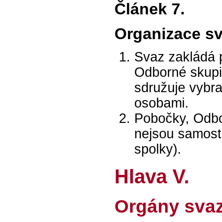
Článek 7.
Organizace s
Svaz zakládá p
Odborné skupi
sdružuje vybra
osobami.
Pobočky, Odbo
nejsou samost
spolky).
Hlava V.
Orgány svazu