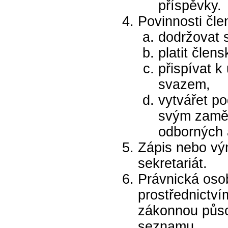
příspěvky.
Povinnosti čle
dodržovat 
platit člen
přispívat 
svazem,
vytvářet p
svým zaměs
odborných 
Zápis nebo vý
sekretariát.
Právnická oso
prostřednictví
zákonnou půs
seznamu.