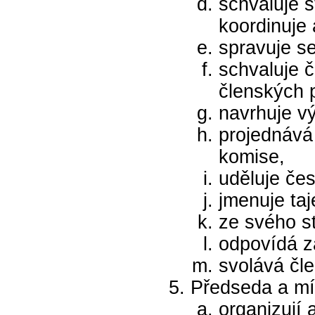
schvaluje s
koordinuje 
spravuje s
schvaluje č
členských 
navrhuje v
projednává
komise,
uděluje čes
jmenuje taj
ze svého s
odpovídá z
svolává čl
Předseda a mí
organizují