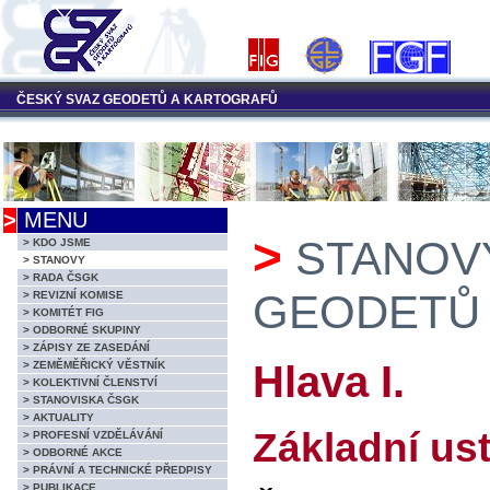
ČESKÝ SVAZ GEODETŮ A KARTOGRAFŮ
>
MENU
>
STANOV
> KDO JSME
> STANOVY
> RADA ČSGK
GEODETŮ
> REVIZNÍ KOMISE
> KOMITÉT FIG
> ODBORNÉ SKUPINY
> ZÁPISY ZE ZASEDÁNÍ
Hlava I.
> ZEMĚMĚŘICKÝ VĚSTNÍK
> KOLEKTIVNÍ ČLENSTVÍ
> STANOVISKA ČSGK
> AKTUALITY
Základní us
> PROFESNÍ VZDĚLÁVÁNÍ
> ODBORNÉ AKCE
> PRÁVNÍ A TECHNICKÉ PŘEDPISY
> PUBLIKACE