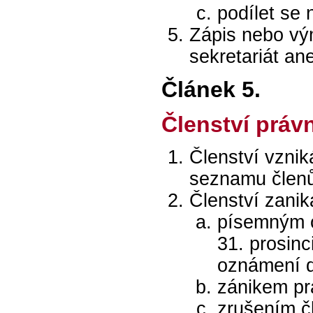
podílet se 
Zápis nebo vý
sekretariát a
Článek 5.
Členství práv
Členství vzni
seznamu člen
Členství zanik
písemným o
31. prosinc
oznámení 
zánikem pr
zrušením č