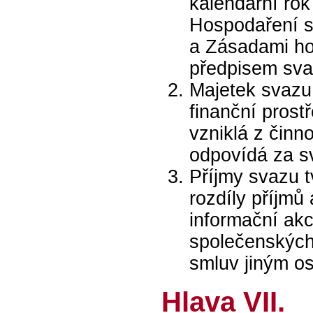
kalendářní rok
Hospodaření se
a Zásadami ho
předpisem sva
Majetek svazu
finanční prost
vzniklá z činn
odpovídá za s
Příjmy svazu t
rozdíly příjmů
informační akcí
společenských 
smluv jiným o
Hlava VII.