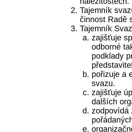
náležitostech.
Tajemník svazu
činnost Radě 
Tajemník Svaz
zajišťuje 
odborné tak
podklady pr
představit
pořizuje a 
svazu.
zajišťuje ú
dalších or
zodpovídá z
pořádanýc
organizačn