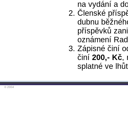
na vydání a d
Členské příspě
dubnu běžného
příspěvků zani
oznámení Rad
Zápisné činí o
činí
200,- Kč
,
splatné ve lhůt
© 2004