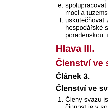
spolupracovat 
moci a tuzemsk
uskutečňovat 
hospodářské s
poradenskou, n
Hlava III.
Členství ve
Článek 3.
Členství ve s
Členy svazu js
činnost je v s