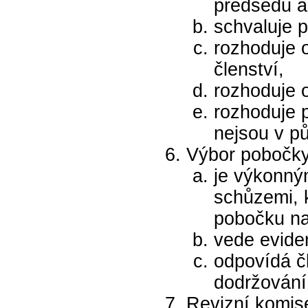
předsedu a
schvaluje 
rozhoduje o
členství,
rozhoduje 
rozhoduje p
nejsou v p
Výbor pobočky
je výkonný
schůzemi, 
pobočku n
vede eviden
odpovídá č
dodržování
Revizní komis