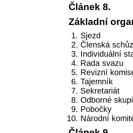
Článek 8.
Základní orga
Sjezd
Členská schů
Individuální s
Rada svazu
Revizní komis
Tajemník
Sekretariát
Odborné skup
Pobočky
Národní komit
Článek 9.