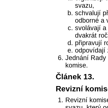
svazu,
schvalují p
odborné a 
svolávají 
dvakrát roč
připravují 
odpovídají
Jednání Rady 
komise.
Článek 13.
Revizní komis
Revizní komis
svazu, který o