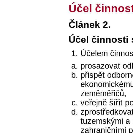
Účel činnos
Článek 2.
Účel činnosti
Účelem činnost
prosazovat od
přispět odborn
ekonomickému 
zeměměřičů,
veřejně šířit 
zprostředkova
tuzemskými a 
zahraničními p