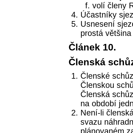
volí členy
Účastníky sje
Usnesení sjezd
prostá většina
Článek 10.
Členská schůz
Členské schůz
Členskou schů
Členská schůz
na období jed
Není-li člens
svazu náhradn
plánovaném za