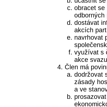
účastnit se
obracet se 
odborných 
dostávat i
akcích part
navrhovat 
společensk
využívat s
akce svazu
Člen má povin
dodržovat 
zásady hos
a ve stano
prosazovat
ekonomicko