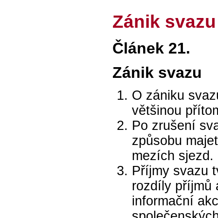
Zánik svazu
Článek 21.
Zánik svazu
O zániku svaz
většinou příto
Po zrušení sv
způsobu majet
mezích sjezd.
Příjmy svazu t
rozdíly příjmů
informační akcí
společenských 