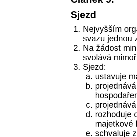
Sjezd
Nejvyšším org
svazu jednou z
Na žádost min
svolává mimoř
Sjezd:
ustavuje m
projednává 
hospodařen
projednává
rozhoduje 
majetkové l
schvaluje 