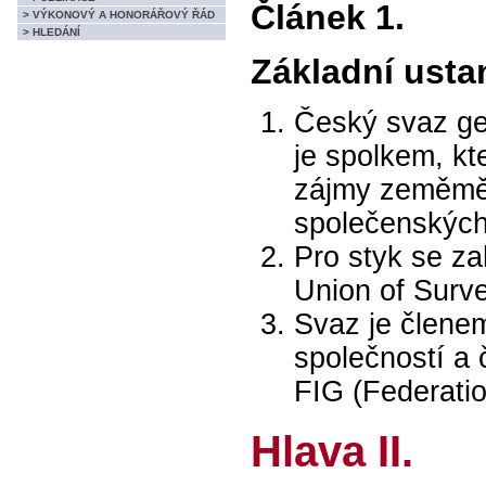
Článek 1.
> VÝKONOVÝ A HONORÁŘOVÝ ŘÁD
> HLEDÁNÍ
Základní usta
Český svaz geo
je spolkem, kt
zájmy zeměměř
společenských 
Pro styk se z
Union of Surv
Svaz je člene
společností a
FIG (Federatio
Hlava II.