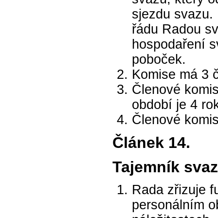
sjezdu svazu. 
řádu Radou sva
hospodaření sv
poboček.
Komise má 3 č
Členové komise
období je 4 ro
Členové komis
Článek 14.
Tajemník sva
Rada zřizuje f
personálním o