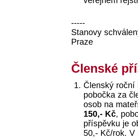
veřejném rejst
-----
Stanovy schválen
Praze
Členské př
Členský roční 
pobočka za č
osob na mateř
150,- Kč
, pob
příspěvku je o
50,- Kč/rok. 