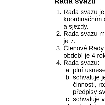
Rada svazu
Rada svazu je
koordinačním 
a sjezdy.
Rada svazu má 
je 7.
Členové Rady s
období je 4 ro
Rada svazu:
plní usnese
schvaluje j
činnosti, r
předpisy s
schvaluje 