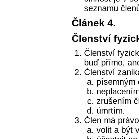
seznamu člen
Článek 4.
Členství fyzi
Členství fyzi
buď přímo, an
Členství zanik
písemným o
neplacením
zrušením čl
úmrtím.
Člen má právo
volit a být