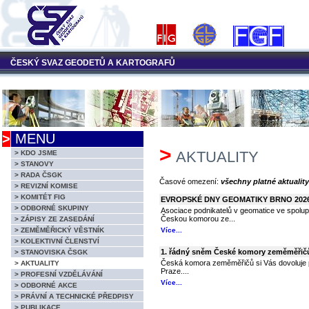
ČESKÝ SVAZ GEODETŮ A KARTOGRAFŮ
>
MENU
>
AKTUALITY
> KDO JSME
> STANOVY
> RADA ČSGK
Časové omezení:
všechny platné aktuality
> REVIZNÍ KOMISE
> KOMITÉT FIG
EVROPSKÉ DNY GEOMATIKY BRNO 202
> ODBORNÉ SKUPINY
Asociace podnikatelů v geomatice ve spolu
Českou komorou ze...
> ZÁPISY ZE ZASEDÁNÍ
Více...
> ZEMĚMĚŘICKÝ VĚSTNÍK
> KOLEKTIVNÍ ČLENSTVÍ
1. řádný sněm České komory zeměměřič
> STANOVISKA ČSGK
Česká komora zeměměřičů si Vás dovoluje p
> AKTUALITY
Praze....
> PROFESNÍ VZDĚLÁVÁNÍ
Více...
> ODBORNÉ AKCE
> PRÁVNÍ A TECHNICKÉ PŘEDPISY
> PUBLIKACE