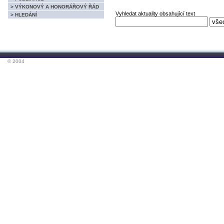
> VÝKONOVÝ A HONORÁŘOVÝ ŘÁD
Vyhledat aktuality obsahující text
> HLEDÁNÍ
© 2004