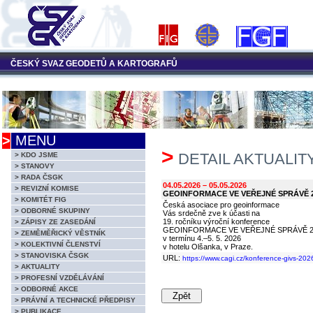
ČESKÝ SVAZ GEODETŮ A KARTOGRAFŮ
>
MENU
>
DETAIL AKTUALIT
> KDO JSME
> STANOVY
> RADA ČSGK
04.05.2026 – 05.05.2026
> REVIZNÍ KOMISE
GEOINFORMACE VE VEŘEJNÉ SPRÁVĚ 
> KOMITÉT FIG
Česká asociace pro geoinformace
> ODBORNÉ SKUPINY
Vás srdečně zve k účasti na
19. ročníku výroční konference
> ZÁPISY ZE ZASEDÁNÍ
GEOINFORMACE VE VEŘEJNÉ SPRÁVĚ 2
> ZEMĚMĚŘICKÝ VĚSTNÍK
v termínu 4.–5. 5. 2026
> KOLEKTIVNÍ ČLENSTVÍ
v hotelu Olšanka, v Praze.
> STANOVISKA ČSGK
URL:
https://www.cagi.cz/konference-givs-202
> AKTUALITY
> PROFESNÍ VZDĚLÁVÁNÍ
> ODBORNÉ AKCE
> PRÁVNÍ A TECHNICKÉ PŘEDPISY
> PUBLIKACE