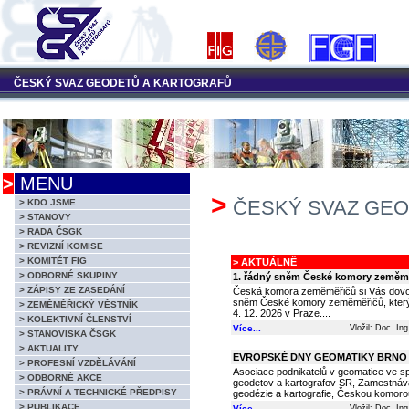
ČESKÝ SVAZ GEODETŮ A KARTOGRAFŮ
>
MENU
>
ČESKÝ SVAZ GEO
> KDO JSME
> STANOVY
> RADA ČSGK
> REVIZNÍ KOMISE
> KOMITÉT FIG
> AKTUÁLNĚ
> ODBORNÉ SKUPINY
1. řádný sněm České komory zeměm
> ZÁPISY ZE ZASEDÁNÍ
Česká komora zeměměřičů si Vás dovol
sněm České komory zeměměřičů, který
> ZEMĚMĚŘICKÝ VĚSTNÍK
4. 12. 2026 v Praze....
> KOLEKTIVNÍ ČLENSTVÍ
Více...
Vložil: Doc. In
> STANOVISKA ČSGK
> AKTUALITY
EVROPSKÉ DNY GEOMATIKY BRNO 
> PROFESNÍ VZDĚLÁVÁNÍ
Asociace podnikatelů v geomatice ve s
> ODBORNÉ AKCE
geodetov a kartografov SR, Zamestná
> PRÁVNÍ A TECHNICKÉ PŘEDPISY
geodézie a kartografie, Českou komorou
> PUBLIKACE
Více...
Vložil: Doc. In